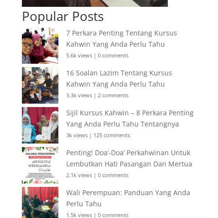
Popular Posts
7 Perkara Penting Tentang Kursus
Kahwin Yang Anda Perlu Tahu
5.6k views
|
0 comments
16 Soalan Lazim Tentang Kursus
Kahwin Yang Anda Perlu Tahu
3.3k views
|
2 comments
Sijil Kursus Kahwin – 8 Perkara Penting
Yang Anda Perlu Tahu Tentangnya
3k views
|
125 comments
Penting! Doa’-Doa’ Perkahwinan Untuk
Lembutkan Hati Pasangan Dan Mertua
2.1k views
|
0 comments
Wali Perempuan: Panduan Yang Anda
Perlu Tahu
1.5k views
|
0 comments