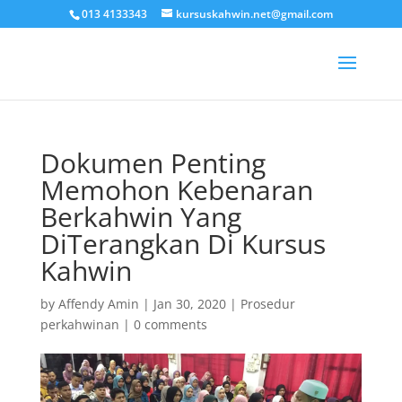
013 4133343
kursuskahwin.net@gmail.com
Dokumen Penting
Memohon Kebenaran
Berkahwin Yang
DiTerangkan Di Kursus
Kahwin
by
Affendy Amin
|
Jan 30, 2020
|
Prosedur
perkahwinan
|
0 comments