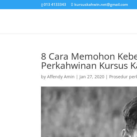
013 4133343
kursuskahwin.net@gmail.com
8 Cara Memohon Kebe
Perkahwinan Kursus 
by
Affendy Amin
|
Jan 27, 2020
|
Prosedur pe