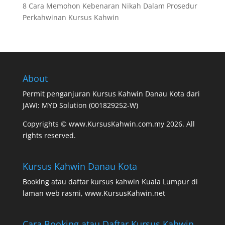
8 Cara Memohon Kebenaran Nikah Dalam Prosedur
Perkahwinan Kursus Kahwin
About
Permit penganjuran Kursus Kahwin Danau Kota dari
JAWI: MYD Solution (001829252-W)
Copyrights © www.KursusKahwin.com.my 2026. All
rights reserved.
Kursus Kahwin Danau Kota
Booking atau daftar kursus kahwin Kuala Lumpur di
laman web rasmi,
www.KursusKahwin.net
Cara Booking atau Daftar Kursus Kahwin