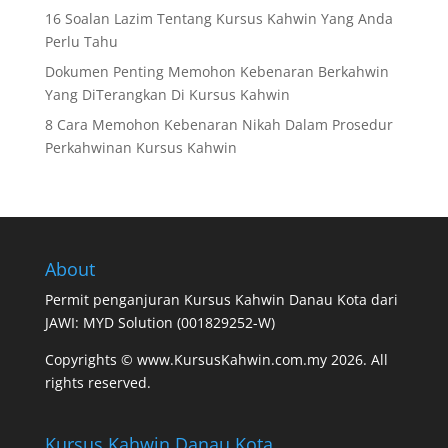
16 Soalan Lazim Tentang Kursus Kahwin Yang Anda
Perlu Tahu
Dokumen Penting Memohon Kebenaran Berkahwin
Yang DiTerangkan Di Kursus Kahwin
8 Cara Memohon Kebenaran Nikah Dalam Prosedur
Perkahwinan Kursus Kahwin
About
Permit penganjuran Kursus Kahwin Danau Kota dari
JAWI: MYD Solution (001829252-W)
Copyrights © www.KursusKahwin.com.my 2026. All
rights reserved.
Kursus Kahwin Danau Kota