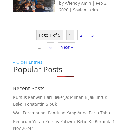
by
Affendy Amin
|
Feb 3,
2020
|
Soalan lazim
Page 1 of 6
1
2
3
…
6
Next »
« Older Entries
Popular Posts
Recent Posts
Kursus Kahwin Hari Bekerja: Pilihan Bijak untuk
Bakal Pengantin Sibuk
Wali Perempuan: Panduan Yang Anda Perlu Tahu
Kenaikan Yuran Kursus Kahwin: Betul Ke Bermula 1
Nov 2024?