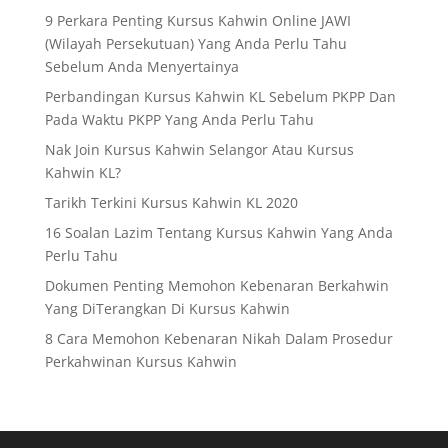
9 Perkara Penting Kursus Kahwin Online JAWI
(Wilayah Persekutuan) Yang Anda Perlu Tahu
Sebelum Anda Menyertainya
Perbandingan Kursus Kahwin KL Sebelum PKPP Dan
Pada Waktu PKPP Yang Anda Perlu Tahu
Nak Join Kursus Kahwin Selangor Atau Kursus
Kahwin KL?
Tarikh Terkini Kursus Kahwin KL 2020
16 Soalan Lazim Tentang Kursus Kahwin Yang Anda
Perlu Tahu
Dokumen Penting Memohon Kebenaran Berkahwin
Yang DiTerangkan Di Kursus Kahwin
8 Cara Memohon Kebenaran Nikah Dalam Prosedur
Perkahwinan Kursus Kahwin