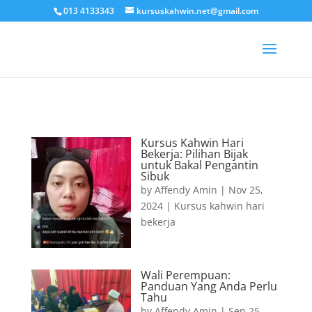
013 4133343
kursuskahwin.net@gmail.com
Kursus Kahwin Hari
Bekerja: Pilihan Bijak
untuk Bakal Pengantin
Sibuk
by
Affendy Amin
|
Nov 25,
2024
|
Kursus kahwin hari
bekerja
Wali Perempuan:
Panduan Yang Anda Perlu
Tahu
by
Affendy Amin
|
Sep 25,