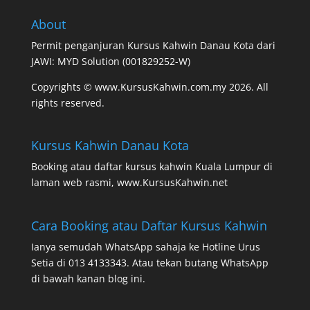
About
Permit penganjuran Kursus Kahwin Danau Kota dari
JAWI: MYD Solution (001829252-W)
Copyrights © www.KursusKahwin.com.my 2026. All
rights reserved.
Kursus Kahwin Danau Kota
Booking atau daftar kursus kahwin Kuala Lumpur di
laman web rasmi,
www.KursusKahwin.net
Cara Booking atau Daftar Kursus Kahwin
Ianya semudah WhatsApp sahaja ke Hotline Urus
Setia di 013 4133343. Atau tekan butang WhatsApp
di bawah kanan blog ini.