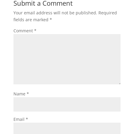
Submit a Comment
Your email address will not be published.
Required
fields are marked
*
Comment
*
Name
*
Email
*