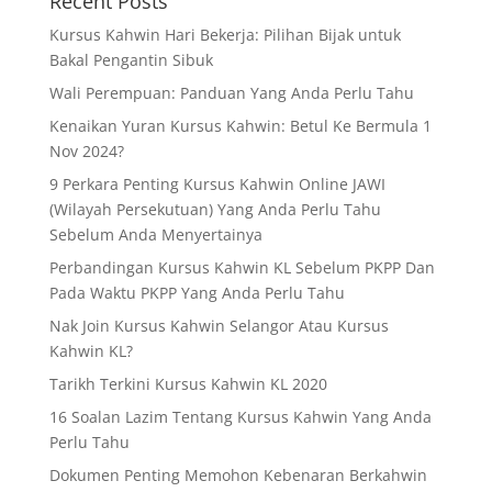
Recent Posts
Kursus Kahwin Hari Bekerja: Pilihan Bijak untuk
Bakal Pengantin Sibuk
Wali Perempuan: Panduan Yang Anda Perlu Tahu
Kenaikan Yuran Kursus Kahwin: Betul Ke Bermula 1
Nov 2024?
9 Perkara Penting Kursus Kahwin Online JAWI
(Wilayah Persekutuan) Yang Anda Perlu Tahu
Sebelum Anda Menyertainya
Perbandingan Kursus Kahwin KL Sebelum PKPP Dan
Pada Waktu PKPP Yang Anda Perlu Tahu
Nak Join Kursus Kahwin Selangor Atau Kursus
Kahwin KL?
Tarikh Terkini Kursus Kahwin KL 2020
16 Soalan Lazim Tentang Kursus Kahwin Yang Anda
Perlu Tahu
Dokumen Penting Memohon Kebenaran Berkahwin