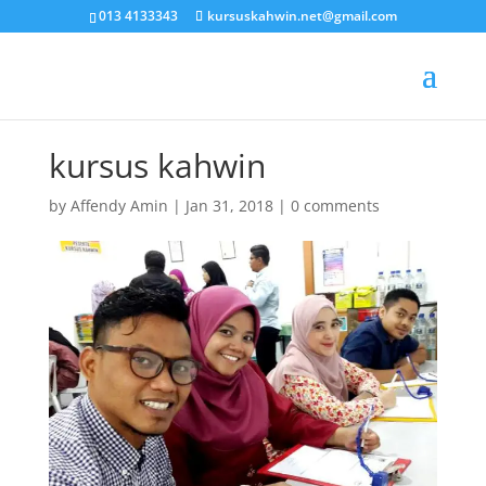
013 4133343
kursuskahwin.net@gmail.com
kursus kahwin
by
Affendy Amin
|
Jan 31, 2018
|
0 comments