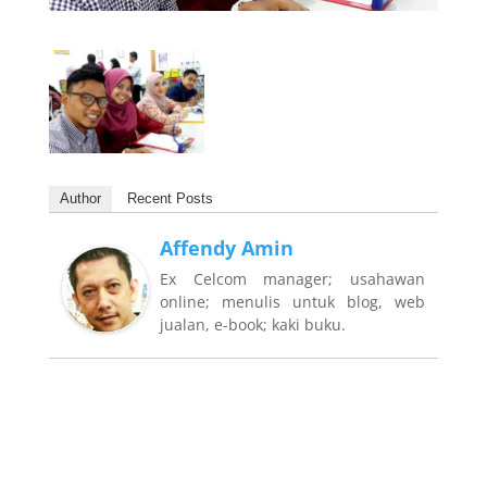
Author
Recent Posts
Affendy Amin
Ex Celcom manager; usahawan
online; menulis untuk blog, web
jualan, e-book; kaki buku.