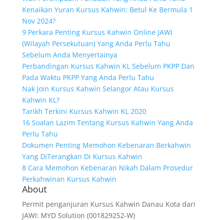
Kenaikan Yuran Kursus Kahwin: Betul Ke Bermula 1
Nov 2024?
9 Perkara Penting Kursus Kahwin Online JAWI
(Wilayah Persekutuan) Yang Anda Perlu Tahu
Sebelum Anda Menyertainya
Perbandingan Kursus Kahwin KL Sebelum PKPP Dan
Pada Waktu PKPP Yang Anda Perlu Tahu
Nak Join Kursus Kahwin Selangor Atau Kursus
Kahwin KL?
Tarikh Terkini Kursus Kahwin KL 2020
16 Soalan Lazim Tentang Kursus Kahwin Yang Anda
Perlu Tahu
Dokumen Penting Memohon Kebenaran Berkahwin
Yang DiTerangkan Di Kursus Kahwin
8 Cara Memohon Kebenaran Nikah Dalam Prosedur
Perkahwinan Kursus Kahwin
About
Permit penganjuran Kursus Kahwin Danau Kota dari
JAWI: MYD Solution (001829252-W)