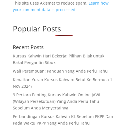
This site uses Akismet to reduce spam.
Learn how
your comment data is processed.
Popular Posts
Recent Posts
Kursus Kahwin Hari Bekerja: Pilihan Bijak untuk
Bakal Pengantin Sibuk
Wali Perempuan: Panduan Yang Anda Perlu Tahu
Kenaikan Yuran Kursus Kahwin: Betul Ke Bermula 1
Nov 2024?
9 Perkara Penting Kursus Kahwin Online JAWI
(Wilayah Persekutuan) Yang Anda Perlu Tahu
Sebelum Anda Menyertainya
Perbandingan Kursus Kahwin KL Sebelum PKPP Dan
Pada Waktu PKPP Yang Anda Perlu Tahu