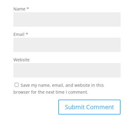
Name
*
Email
*
Website
Save my name, email, and website in this
browser for the next time I comment.