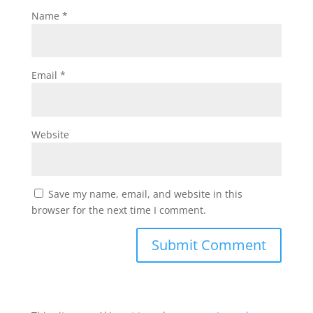
Name
*
Email
*
Website
Save my name, email, and website in this
browser for the next time I comment.