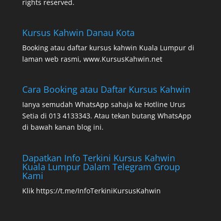
rights reserved.
Kursus Kahwin Danau Kota
Booking atau daftar kursus kahwin Kuala Lumpur di
laman web rasmi,
www.KursusKahwin.net
Cara Booking atau Daftar Kursus Kahwin
Ianya semudah WhatsApp sahaja ke Hotline Urus
Setia di 013 4133343. Atau tekan butang WhatsApp
di bawah kanan blog ini.
Dapatkan Info Terkini Kursus Kahwin
Kuala Lumpur Dalam Telegram Group
Kami
Klik
https://t.me/InfoTerkiniKursusKahwin