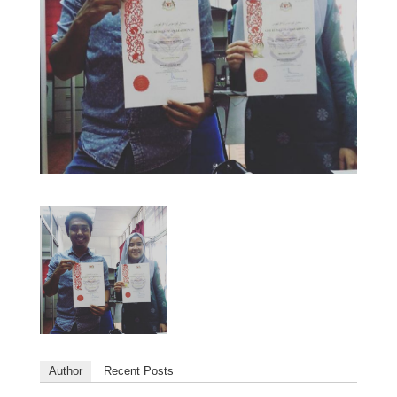
Author
Recent Posts