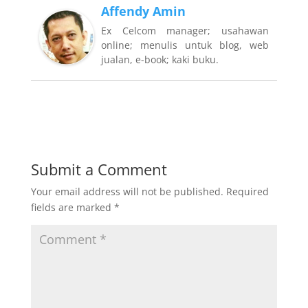
Affendy Amin
Ex Celcom manager; usahawan
online; menulis untuk blog, web
jualan, e-book; kaki buku.
Submit a Comment
Your email address will not be published.
Required
fields are marked
*