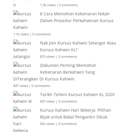
1.5k views
|
0 comments
8 Cara Memohon Kebenaran Nikah
Dalam Prosedur Perkahwinan Kursus
Kahwin
1.1k views
|
0 comments
Nak Join Kursus Kahwin Selangor Atau
Kursus Kahwin KL?
873 views
|
0 comments
Dokumen Penting Memohon
Kebenaran Berkahwin Yang
DiTerangkan Di Kursus Kahwin
847 views
|
0 comments
Tarikh Terkini Kursus Kahwin KL 2020
837 views
|
0 comments
Kursus Kahwin Hari Bekerja: Pilihan
Bijak untuk Bakal Pengantin Sibuk
662 views
|
0 comments