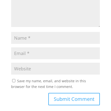
Save my name, email, and website in this
browser for the next time I comment.