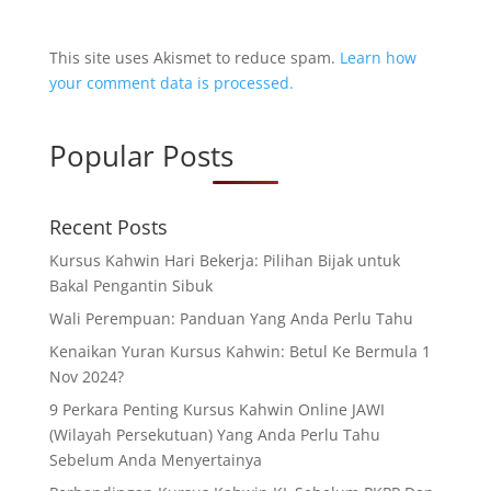
This site uses Akismet to reduce spam.
Learn how
your comment data is processed.
Popular Posts
Recent Posts
Kursus Kahwin Hari Bekerja: Pilihan Bijak untuk
Bakal Pengantin Sibuk
Wali Perempuan: Panduan Yang Anda Perlu Tahu
Kenaikan Yuran Kursus Kahwin: Betul Ke Bermula 1
Nov 2024?
9 Perkara Penting Kursus Kahwin Online JAWI
(Wilayah Persekutuan) Yang Anda Perlu Tahu
Sebelum Anda Menyertainya