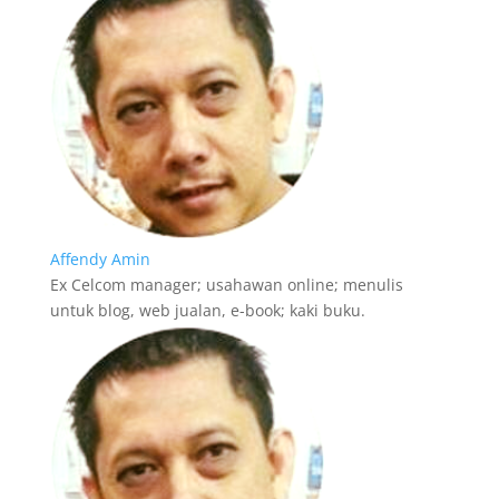
Affendy Amin
Ex Celcom manager; usahawan online; menulis
untuk blog, web jualan, e-book; kaki buku.