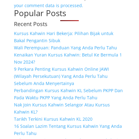
your comment data is processed.
Popular Posts
Recent Posts
Kursus Kahwin Hari Bekerja: Pilihan Bijak untuk
Bakal Pengantin Sibuk
Wali Perempuan: Panduan Yang Anda Perlu Tahu
Kenaikan Yuran Kursus Kahwin: Betul Ke Bermula 1
Nov 2024?
9 Perkara Penting Kursus Kahwin Online JAWI
(Wilayah Persekutuan) Yang Anda Perlu Tahu
Sebelum Anda Menyertainya
Perbandingan Kursus Kahwin KL Sebelum PKPP Dan
Pada Waktu PKPP Yang Anda Perlu Tahu
Nak Join Kursus Kahwin Selangor Atau Kursus
Kahwin KL?
Tarikh Terkini Kursus Kahwin KL 2020
16 Soalan Lazim Tentang Kursus Kahwin Yang Anda
Perlu Tahu