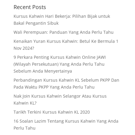
Recent Posts
Kursus Kahwin Hari Bekerja: Pilihan Bijak untuk
Bakal Pengantin Sibuk
Wali Perempuan: Panduan Yang Anda Perlu Tahu
Kenaikan Yuran Kursus Kahwin: Betul Ke Bermula 1
Nov 2024?
9 Perkara Penting Kursus Kahwin Online JAWI
(Wilayah Persekutuan) Yang Anda Perlu Tahu
Sebelum Anda Menyertainya
Perbandingan Kursus Kahwin KL Sebelum PKPP Dan
Pada Waktu PKPP Yang Anda Perlu Tahu
Nak Join Kursus Kahwin Selangor Atau Kursus
Kahwin KL?
Tarikh Terkini Kursus Kahwin KL 2020
16 Soalan Lazim Tentang Kursus Kahwin Yang Anda
Perlu Tahu