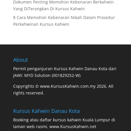
Dokumen Penting Memohon Kebenaran Berkahwin
Yang DiTerangkan Di Kursus Kahwin
8 Cara Memohon Kebenaran Nikah Dalam Prosedur
Perkahwinan Kursus Kahwin
About
Permit penganjuran Kursus Kahwin Danau Kota dari
JAWI: MYD Solution (001829252-W)
Copyrights © www.KursusKahwin.com.my 2026. All
rights reserved.
Kursus Kahwin Danau Kota
Booking atau daftar kursus kahwin Kuala Lumpur di
laman web rasmi,
www.KursusKahwin.net