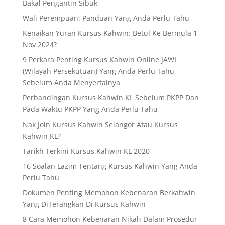
Bakal Pengantin Sibuk
Wali Perempuan: Panduan Yang Anda Perlu Tahu
Kenaikan Yuran Kursus Kahwin: Betul Ke Bermula 1
Nov 2024?
9 Perkara Penting Kursus Kahwin Online JAWI
(Wilayah Persekutuan) Yang Anda Perlu Tahu
Sebelum Anda Menyertainya
Perbandingan Kursus Kahwin KL Sebelum PKPP Dan
Pada Waktu PKPP Yang Anda Perlu Tahu
Nak Join Kursus Kahwin Selangor Atau Kursus
Kahwin KL?
Tarikh Terkini Kursus Kahwin KL 2020
16 Soalan Lazim Tentang Kursus Kahwin Yang Anda
Perlu Tahu
Dokumen Penting Memohon Kebenaran Berkahwin
Yang DiTerangkan Di Kursus Kahwin
8 Cara Memohon Kebenaran Nikah Dalam Prosedur