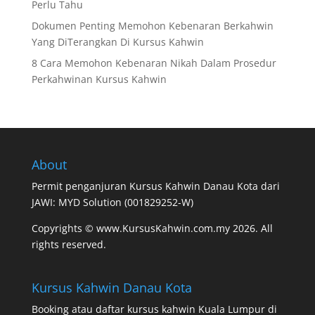
Perlu Tahu
Dokumen Penting Memohon Kebenaran Berkahwin
Yang DiTerangkan Di Kursus Kahwin
8 Cara Memohon Kebenaran Nikah Dalam Prosedur
Perkahwinan Kursus Kahwin
About
Permit penganjuran Kursus Kahwin Danau Kota dari
JAWI: MYD Solution (001829252-W)
Copyrights © www.KursusKahwin.com.my 2026. All
rights reserved.
Kursus Kahwin Danau Kota
Booking atau daftar kursus kahwin Kuala Lumpur di