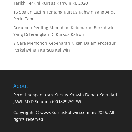
Tarikh Terkini Kursus Kahwin KL 2020
16 Soalan Lazim Tentang Kursus Kahwin Yang Anda
Perlu Tahu
Dokumen Penting Memohon Kebenaran Berkahwin
Yang DiTerangkan Di Kursus Kahwin
8 Cara Memohon Kebenaran Nikah Dalam Prosedur
Perkahwinan Kursus Kahwin
About
Permit penganjuran Kursus Kahwin Danau Kota dari
JAWI: MYD Solution (001829252-W)
Copyrights © www.KursusKahwin.com.my 2026. All
rights reserved.