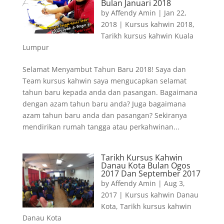
Bulan Januari 2018
by
Affendy Amin
|
Jan 22,
2018
|
Kursus kahwin 2018
,
Tarikh kursus kahwin Kuala
Lumpur
Selamat Menyambut Tahun Baru 2018! Saya dan
Team kursus kahwin saya mengucapkan selamat
tahun baru kepada anda dan pasangan. Bagaimana
dengan azam tahun baru anda? Juga bagaimana
azam tahun baru anda dan pasangan? Sekiranya
mendirikan rumah tangga atau perkahwinan...
Tarikh Kursus Kahwin
Danau Kota Bulan Ogos
2017 Dan September 2017
by
Affendy Amin
|
Aug 3,
2017
|
Kursus kahwin Danau
Kota
,
Tarikh kursus kahwin
Danau Kota