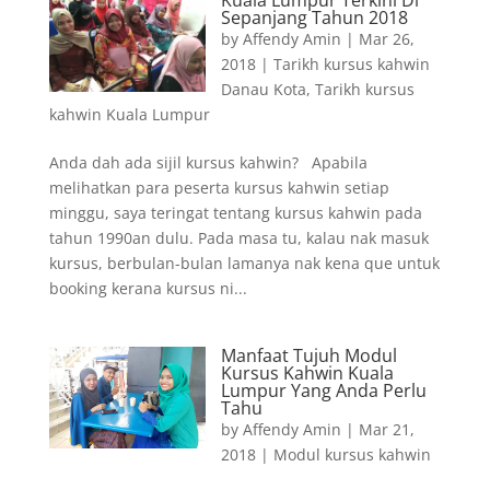
Kuala Lumpur Terkini Di
Sepanjang Tahun 2018
by
Affendy Amin
|
Mar 26,
2018
|
Tarikh kursus kahwin
Danau Kota
,
Tarikh kursus
kahwin Kuala Lumpur
Anda dah ada sijil kursus kahwin? Apabila
melihatkan para peserta kursus kahwin setiap
minggu, saya teringat tentang kursus kahwin pada
tahun 1990an dulu. Pada masa tu, kalau nak masuk
kursus, berbulan-bulan lamanya nak kena que untuk
booking kerana kursus ni...
Manfaat Tujuh Modul
Kursus Kahwin Kuala
Lumpur Yang Anda Perlu
Tahu
by
Affendy Amin
|
Mar 21,
2018
|
Modul kursus kahwin