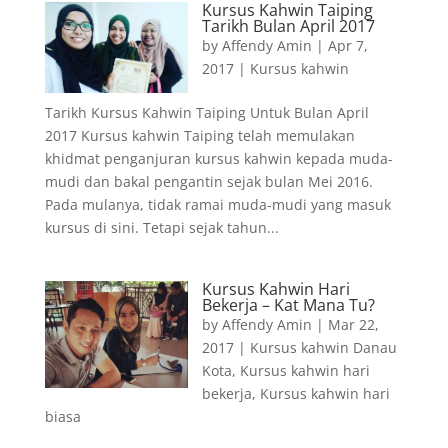
Kursus Kahwin Taiping
Tarikh Bulan April 2017
by
Affendy Amin
|
Apr 7,
2017
|
Kursus kahwin
Tarikh Kursus Kahwin Taiping Untuk Bulan April
2017 Kursus kahwin Taiping telah memulakan
khidmat penganjuran kursus kahwin kepada muda-
mudi dan bakal pengantin sejak bulan Mei 2016.
Pada mulanya, tidak ramai muda-mudi yang masuk
kursus di sini. Tetapi sejak tahun...
Kursus Kahwin Hari
Bekerja – Kat Mana Tu?
by
Affendy Amin
|
Mar 22,
2017
|
Kursus kahwin Danau
Kota
,
Kursus kahwin hari
bekerja
,
Kursus kahwin hari
biasa