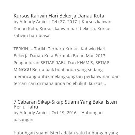
Kursus Kahwin Hari Bekerja Danau Kota
by
Affendy Amin
|
Feb 27, 2017
|
Kursus kahwin
Danau Kota
,
Kursus kahwin hari bekerja
,
Kursus
kahwin hari biasa
TERKINI – Tarikh Terbaru Kursus Kahwin Hari
Bekerja Danau Kota Bermula Bulan Mac 2017.
Penganjuran SETIAP RABU Dan KHAMIS, SETIAP
MINGGU Berita baik buat anda yang sedang
merancang untuk melangsungkan perkahwinan dan
tercari-cari di mana anda boleh ikuti kursus...
7 Cabaran Sikap-Sikap Suami Yang Bakal Isteri
Perlu Tahu
by
Affendy Amin
|
Oct 19, 2016
|
Hubungan
pasangan
Hubungan suami isteri adalah satu hubungan yang