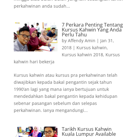
perkahwinan anda sudah...
7 Perkara Penting Tentang
Kursus Kahwin Yang Anda
Perlu Tahu
by
Affendy Amin
|
Jan 31,
2018
|
Kursus kahwin
,
Kursus kahwin 2018
,
Kursus
kahwin hari bekerja
Kursus kahwin atau kursus pra perkahwinan telah
diwajibkan kepada bakal pengantin sejak tahun
1990’an lagi yang mana ianya bertujuan untuk
mendedahkan bakal pengantin kepada kehidupan
sebenar pasangan sebelum dan selepas
perkahwinan. Ianya mengandungi...
Tarikh Kursus Kahwin
Kuala Lumpur Available