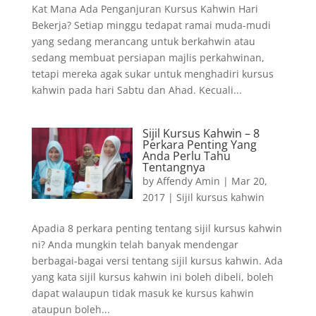
Kat Mana Ada Penganjuran Kursus Kahwin Hari
Bekerja? Setiap minggu tedapat ramai muda-mudi
yang sedang merancang untuk berkahwin atau
sedang membuat persiapan majlis perkahwinan,
tetapi mereka agak sukar untuk menghadiri kursus
kahwin pada hari Sabtu dan Ahad. Kecuali...
Sijil Kursus Kahwin – 8
Perkara Penting Yang
Anda Perlu Tahu
Tentangnya
by
Affendy Amin
|
Mar 20,
2017
|
Sijil kursus kahwin
Apadia 8 perkara penting tentang sijil kursus kahwin
ni? Anda mungkin telah banyak mendengar
berbagai-bagai versi tentang sijil kursus kahwin. Ada
yang kata sijil kursus kahwin ini boleh dibeli, boleh
dapat walaupun tidak masuk ke kursus kahwin
ataupun boleh...