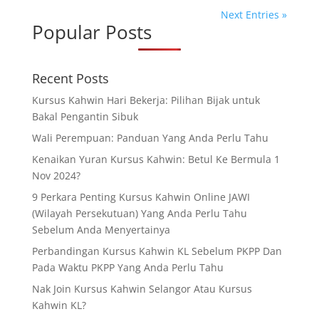
Next Entries »
Popular Posts
Recent Posts
Kursus Kahwin Hari Bekerja: Pilihan Bijak untuk
Bakal Pengantin Sibuk
Wali Perempuan: Panduan Yang Anda Perlu Tahu
Kenaikan Yuran Kursus Kahwin: Betul Ke Bermula 1
Nov 2024?
9 Perkara Penting Kursus Kahwin Online JAWI
(Wilayah Persekutuan) Yang Anda Perlu Tahu
Sebelum Anda Menyertainya
Perbandingan Kursus Kahwin KL Sebelum PKPP Dan
Pada Waktu PKPP Yang Anda Perlu Tahu
Nak Join Kursus Kahwin Selangor Atau Kursus
Kahwin KL?