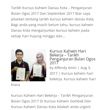
Tarikh Kursus Kahwin Danau Kota – Penganjuran
Bulan Ogos 2017 Dan September 2017 Biar saya
jelaskan tentang tarikh kursus kahwin danau Kota.
Bagi anda yang masih belum tahu, kursus kahwin
Danau Kota menganjurkan kursus kahwin pada
setiap hari hujung minggu dan...
Kursus Kahwin Hari
Bekerja – Tarikh
Penganjuran Bulan Ogos
2017
by
Affendy Amin
|
Aug 3,
2017
|
Kursus kahwin hari
bekerja
,
Kursus kahwin hari
biasa
Kursus Kahwin Hari Bekerja – Tarikh Penganjuran
Bulan Ogos 2017 Di Kursus Kahwin Gombak Dan
Kursus Kahwin Danau Kota Adakah anda urgent