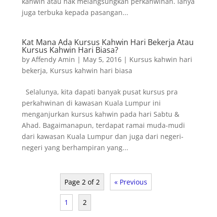
kahwin atau nak melangsungkan perkahwinan. Ianya
juga terbuka kepada pasangan...
Kat Mana Ada Kursus Kahwin Hari Bekerja Atau
Kursus Kahwin Hari Biasa?
by
Affendy Amin
|
May 5, 2016
|
Kursus kahwin hari
bekerja
,
Kursus kahwin hari biasa
Selalunya, kita dapati banyak pusat kursus pra
perkahwinan di kawasan Kuala Lumpur ini
menganjurkan kursus kahwin pada hari Sabtu &
Ahad. Bagaimanapun, terdapat ramai muda-mudi
dari kawasan Kuala Lumpur dan juga dari negeri-
negeri yang berhampiran yang...
Page 2 of 2
« Previous
1
2